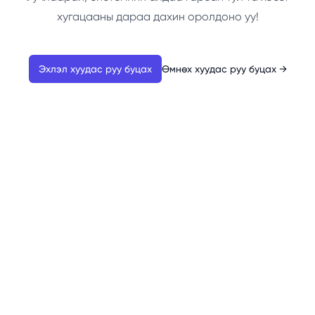
хугацааны дараа дахин оролдоно уу!
Эхлэл хуудас руу буцах
Өмнөх хуудас руу буцах
→