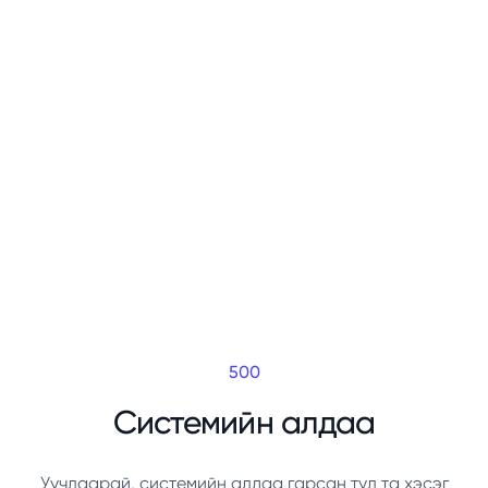
500
Системийн алдаа
Уучлаарай, системийн алдаа гарсан тул та хэсэг