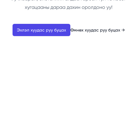
хугацааны дараа дахин оролдоно уу!
Эхлэл хуудас руу буцах
Өмнөх хуудас руу буцах
→