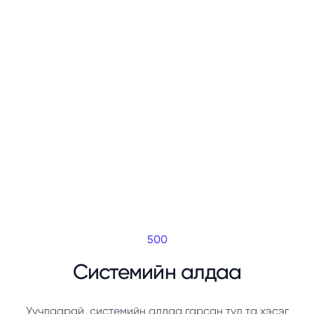
500
Системийн алдаа
Уучлаарай, системийн алдаа гарсан тул та хэсэг