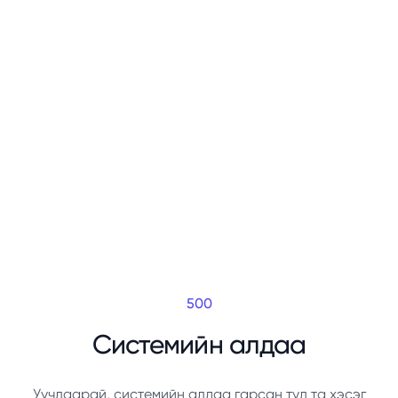
500
Системийн алдаа
Уучлаарай, системийн алдаа гарсан тул та хэсэг