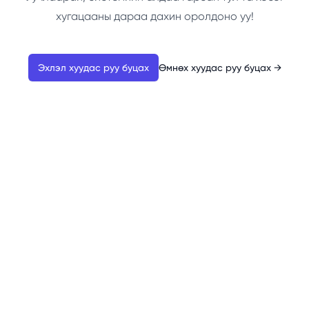
хугацааны дараа дахин оролдоно уу!
Эхлэл хуудас руу буцах
Өмнөх хуудас руу буцах
→