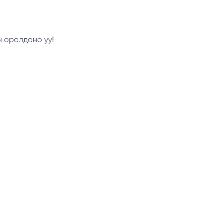
н оролдоно уу!