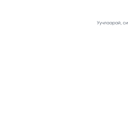
Уучлаарай, си