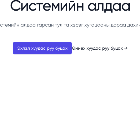
Системийн алдаа
стемийн алдаа гарсан тул та хэсэг хугацааны дараа дахи
Эхлэл хуудас руу буцах
Өмнөх хуудас руу буцах
→