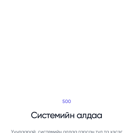
500
Системийн алдаа
Уучлаарай, системийн алдаа гарсан тул та хэсэг