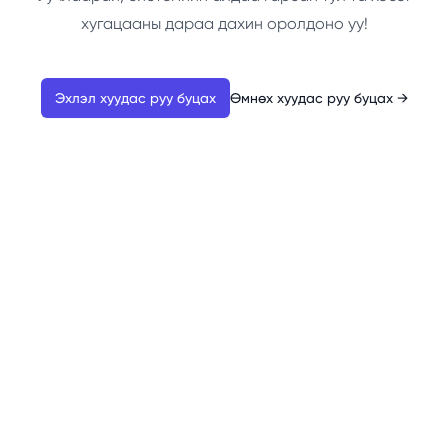
хугацааны дараа дахин оролдоно уу!
Эхлэл хуудас руу буцах
Өмнөх хуудас руу буцах
→