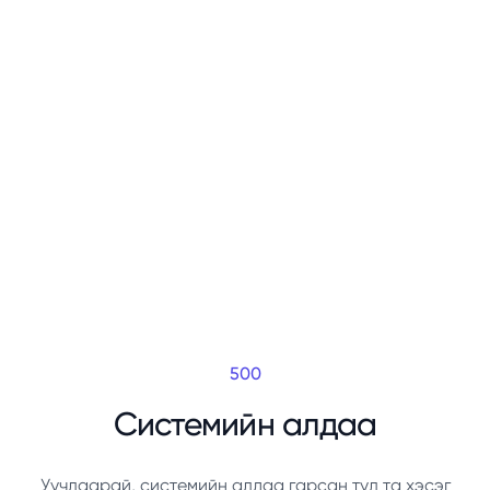
500
Системийн алдаа
Уучлаарай, системийн алдаа гарсан тул та хэсэг