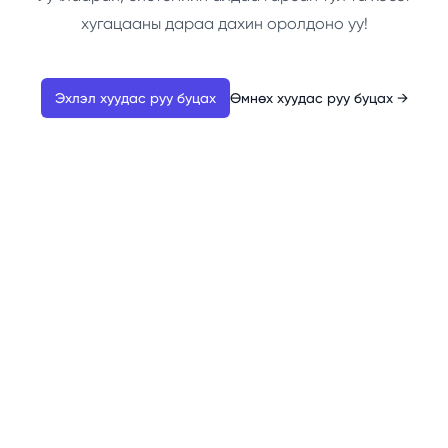
хугацааны дараа дахин оролдоно уу!
Эхлэл хуудас руу буцах
Өмнөх хуудас руу буцах
→