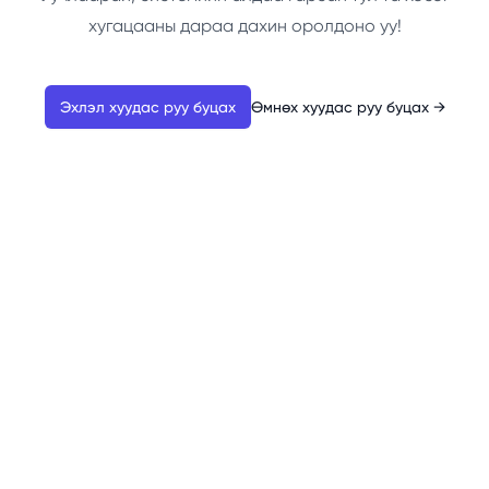
хугацааны дараа дахин оролдоно уу!
Эхлэл хуудас руу буцах
Өмнөх хуудас руу буцах
→