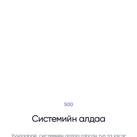
500
Системийн алдаа
Уучлаарай, системийн алдаа гарсан тул та хэсэг