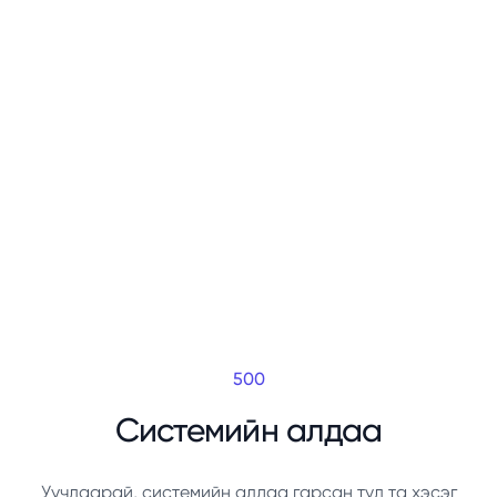
500
Системийн алдаа
Уучлаарай, системийн алдаа гарсан тул та хэсэг