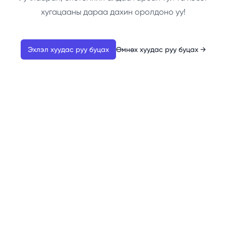
хугацааны дараа дахин оролдоно уу!
Эхлэл хуудас руу буцах
Өмнөх хуудас руу буцах
→