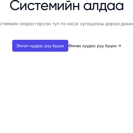
Системийн алдаа
стемийн алдаа гарсан тул та хэсэг хугацааны дараа дахи
Эхлэл хуудас руу буцах
Өмнөх хуудас руу буцах
→