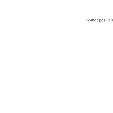
Уучлаарай, си