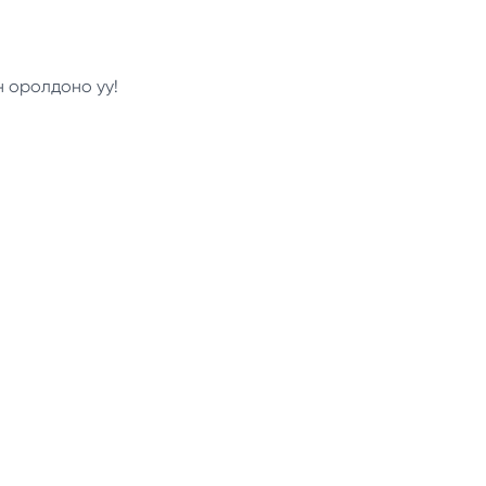
н оролдоно уу!