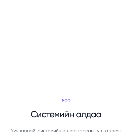
500
Системийн алдаа
Уучлаарай, системийн алдаа гарсан тул та хэсэг