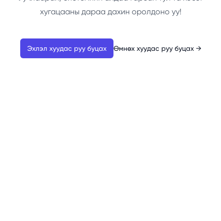
хугацааны дараа дахин оролдоно уу!
Эхлэл хуудас руу буцах
Өмнөх хуудас руу буцах
→