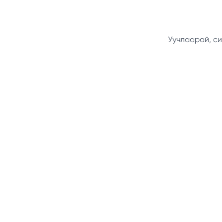
Уучлаарай, си