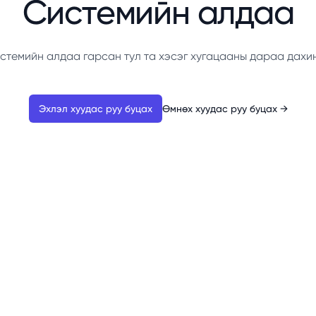
Системийн алдаа
стемийн алдаа гарсан тул та хэсэг хугацааны дараа дахи
Эхлэл хуудас руу буцах
Өмнөх хуудас руу буцах
→