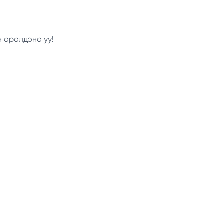
н оролдоно уу!