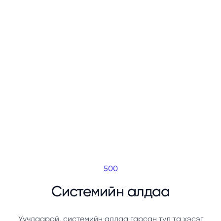
500
Системийн алдаа
Уучлаарай, системийн алдаа гарсан тул та хэсэг