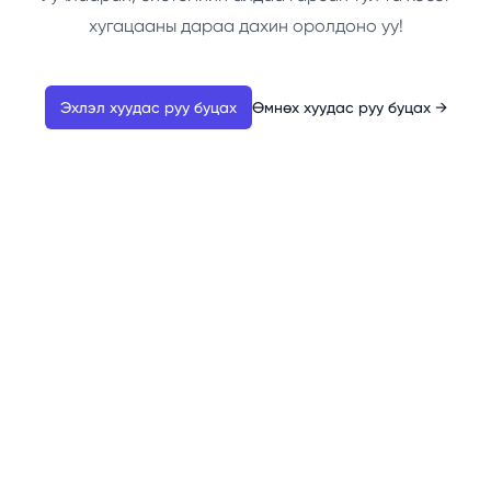
хугацааны дараа дахин оролдоно уу!
Эхлэл хуудас руу буцах
Өмнөх хуудас руу буцах
→