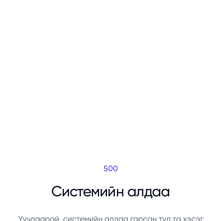
500
Системийн алдаа
Уучлаарай, системийн алдаа гарсан тул та хэсэг