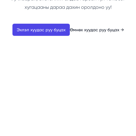
хугацааны дараа дахин оролдоно уу!
Эхлэл хуудас руу буцах
Өмнөх хуудас руу буцах
→