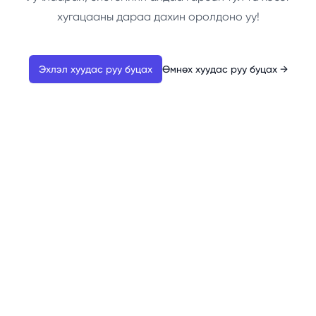
хугацааны дараа дахин оролдоно уу!
Эхлэл хуудас руу буцах
Өмнөх хуудас руу буцах
→