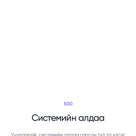
500
Системийн алдаа
Уучлаарай, системийн алдаа гарсан тул та хэсэг