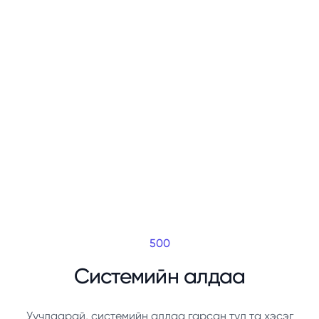
500
Системийн алдаа
Уучлаарай, системийн алдаа гарсан тул та хэсэг