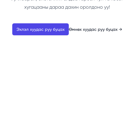
хугацааны дараа дахин оролдоно уу!
Эхлэл хуудас руу буцах
Өмнөх хуудас руу буцах
→