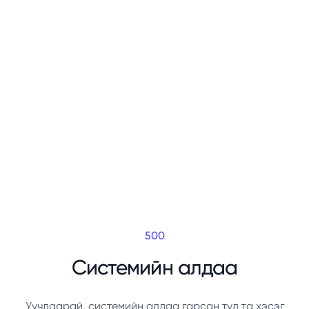
500
Системийн алдаа
Уучлаарай, системийн алдаа гарсан тул та хэсэг