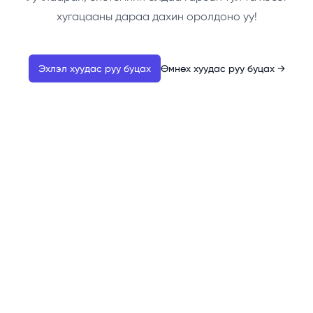
хугацааны дараа дахин оролдоно уу!
Эхлэл хуудас руу буцах
Өмнөх хуудас руу буцах
→