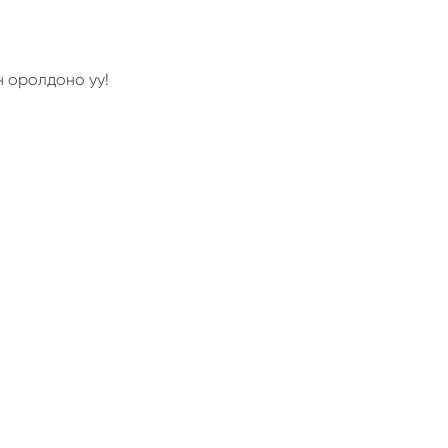
н оролдоно уу!