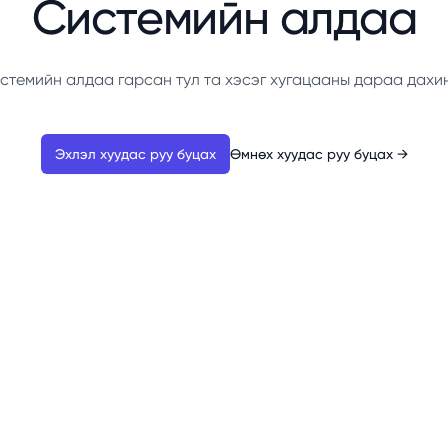
Системийн алдаа
стемийн алдаа гарсан тул та хэсэг хугацааны дараа дахи
Эхлэл хуудас руу буцах
Өмнөх хуудас руу буцах
→