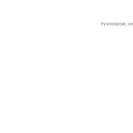
Уучлаарай, си