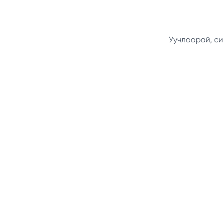
Уучлаарай, си