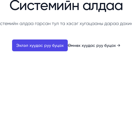
Системийн алдаа
стемийн алдаа гарсан тул та хэсэг хугацааны дараа дахи
Эхлэл хуудас руу буцах
Өмнөх хуудас руу буцах
→