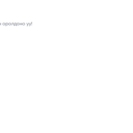
н оролдоно уу!