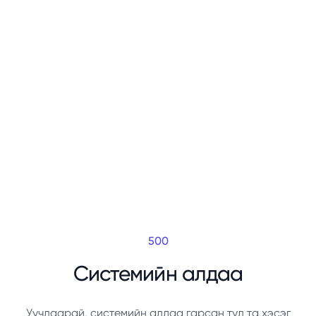
500
Системийн алдаа
Уучлаарай, системийн алдаа гарсан тул та хэсэг