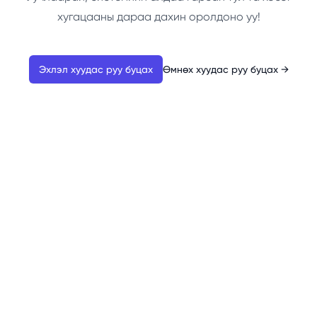
хугацааны дараа дахин оролдоно уу!
Эхлэл хуудас руу буцах
Өмнөх хуудас руу буцах
→