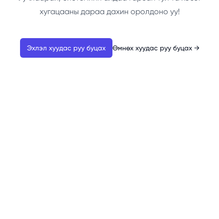
хугацааны дараа дахин оролдоно уу!
Эхлэл хуудас руу буцах
Өмнөх хуудас руу буцах
→