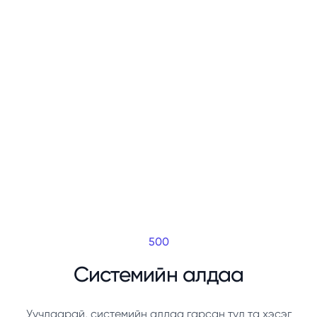
500
Системийн алдаа
Уучлаарай, системийн алдаа гарсан тул та хэсэг