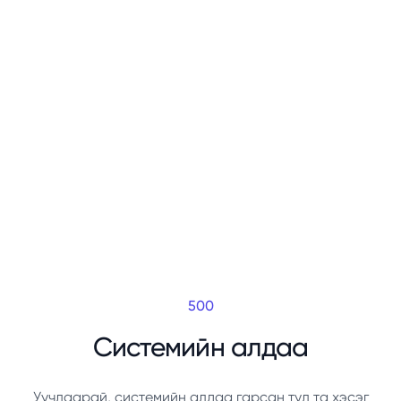
500
Системийн алдаа
Уучлаарай, системийн алдаа гарсан тул та хэсэг