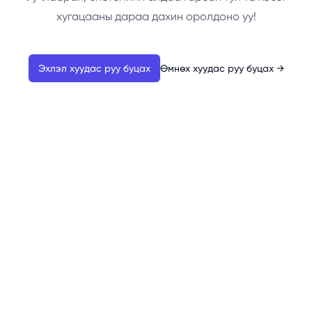
хугацааны дараа дахин оролдоно уу!
Эхлэл хуудас руу буцах
Өмнөх хуудас руу буцах
→