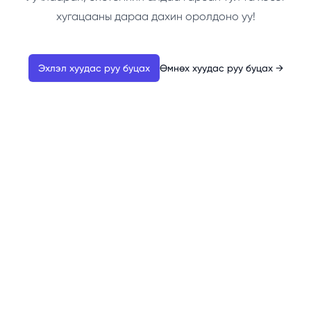
хугацааны дараа дахин оролдоно уу!
Эхлэл хуудас руу буцах
Өмнөх хуудас руу буцах
→