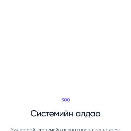
500
Системийн алдаа
Уучлаарай, системийн алдаа гарсан тул та хэсэг