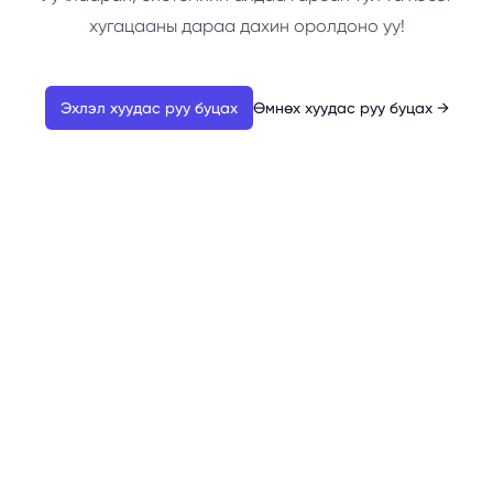
хугацааны дараа дахин оролдоно уу!
Эхлэл хуудас руу буцах
Өмнөх хуудас руу буцах
→