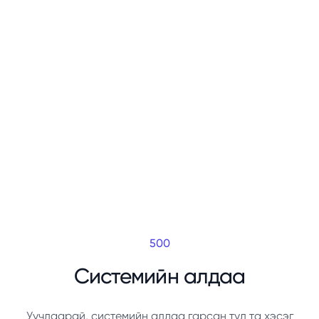
500
Системийн алдаа
Уучлаарай, системийн алдаа гарсан тул та хэсэг