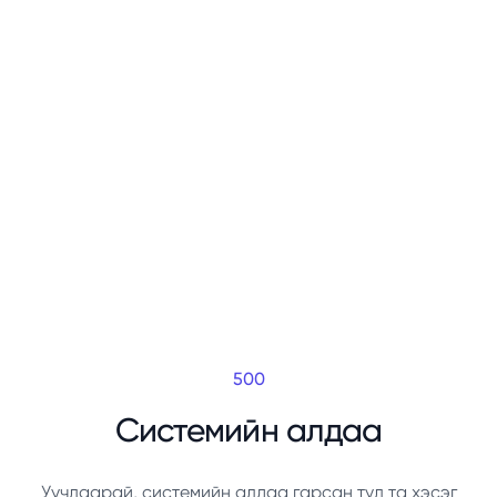
500
Системийн алдаа
Уучлаарай, системийн алдаа гарсан тул та хэсэг