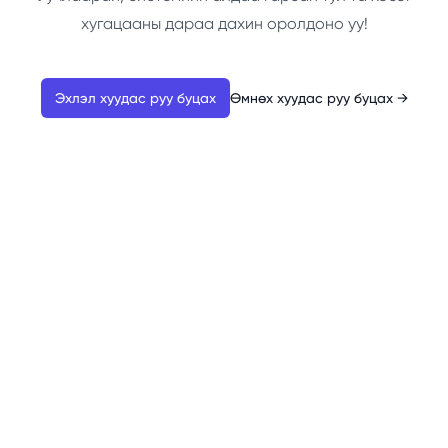
хугацааны дараа дахин оролдоно уу!
Эхлэл хуудас руу буцах
Өмнөх хуудас руу буцах
→