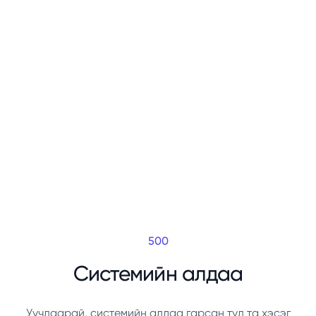
500
Системийн алдаа
Уучлаарай, системийн алдаа гарсан тул та хэсэг