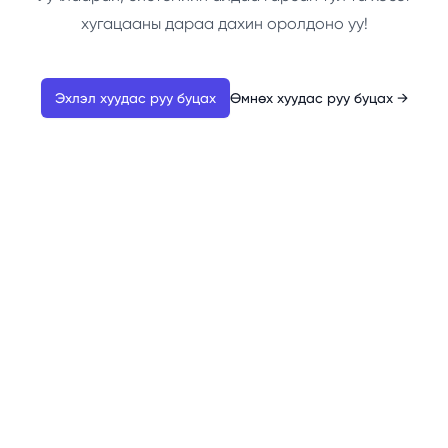
хугацааны дараа дахин оролдоно уу!
Эхлэл хуудас руу буцах
Өмнөх хуудас руу буцах
→