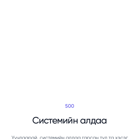
500
Системийн алдаа
Уучлаарай, системийн алдаа гарсан тул та хэсэг