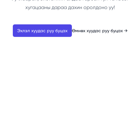
хугацааны дараа дахин оролдоно уу!
Эхлэл хуудас руу буцах
Өмнөх хуудас руу буцах
→