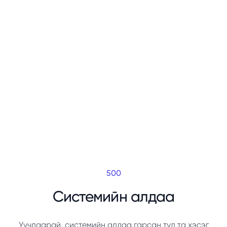
500
Системийн алдаа
Уучлаарай, системийн алдаа гарсан тул та хэсэг