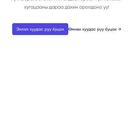
хугацааны дараа дахин оролдоно уу!
Эхлэл хуудас руу буцах
Өмнөх хуудас руу буцах
→