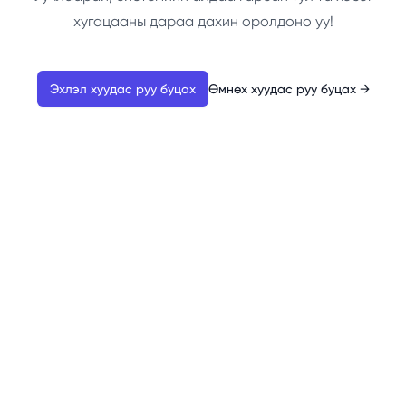
хугацааны дараа дахин оролдоно уу!
Эхлэл хуудас руу буцах
Өмнөх хуудас руу буцах
→