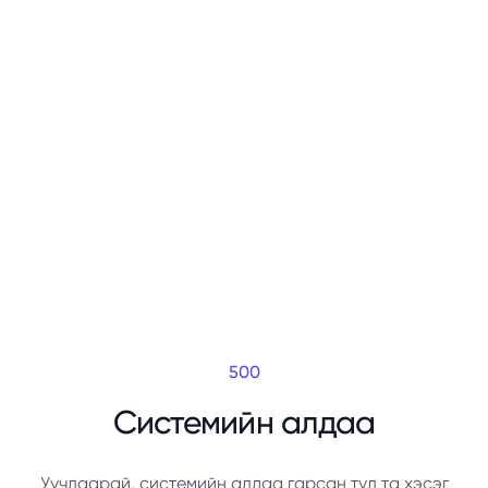
500
Системийн алдаа
Уучлаарай, системийн алдаа гарсан тул та хэсэг