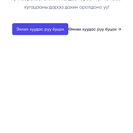
хугацааны дараа дахин оролдоно уу!
Эхлэл хуудас руу буцах
Өмнөх хуудас руу буцах
→