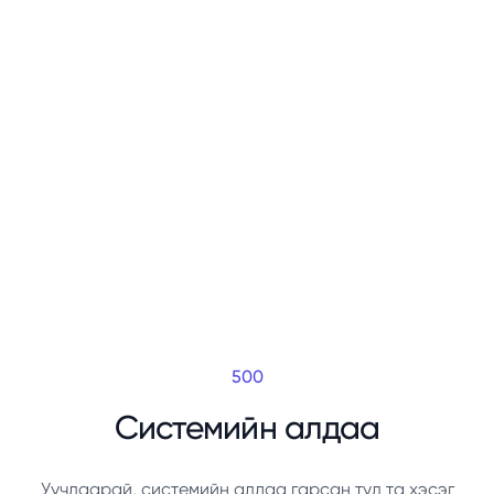
500
Системийн алдаа
Уучлаарай, системийн алдаа гарсан тул та хэсэг