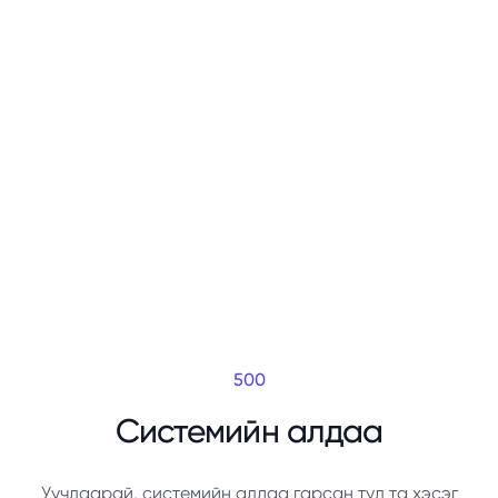
500
Системийн алдаа
Уучлаарай, системийн алдаа гарсан тул та хэсэг