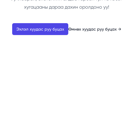
хугацааны дараа дахин оролдоно уу!
Эхлэл хуудас руу буцах
Өмнөх хуудас руу буцах
→