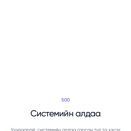
500
Системийн алдаа
Уучлаарай, системийн алдаа гарсан тул та хэсэг