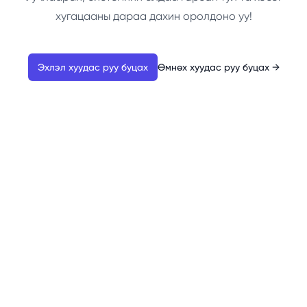
хугацааны дараа дахин оролдоно уу!
Эхлэл хуудас руу буцах
Өмнөх хуудас руу буцах
→