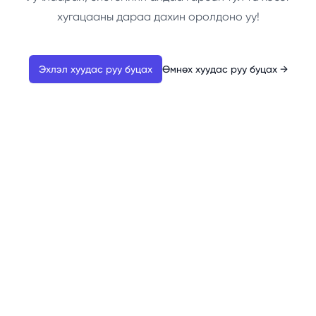
хугацааны дараа дахин оролдоно уу!
Эхлэл хуудас руу буцах
Өмнөх хуудас руу буцах
→