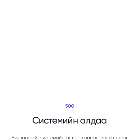
500
Системийн алдаа
Уучлаарай, системийн алдаа гарсан тул та хэсэг