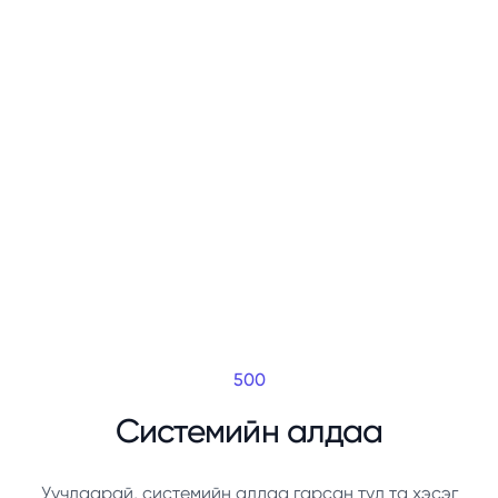
500
Системийн алдаа
Уучлаарай, системийн алдаа гарсан тул та хэсэг