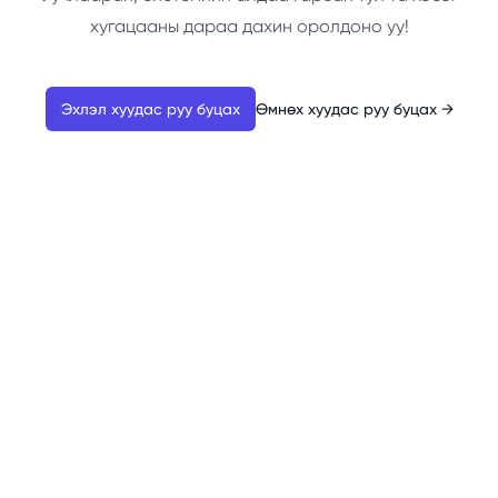
хугацааны дараа дахин оролдоно уу!
Эхлэл хуудас руу буцах
Өмнөх хуудас руу буцах
→