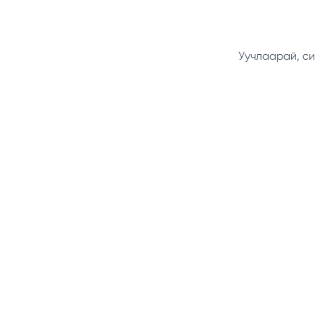
Уучлаарай, си