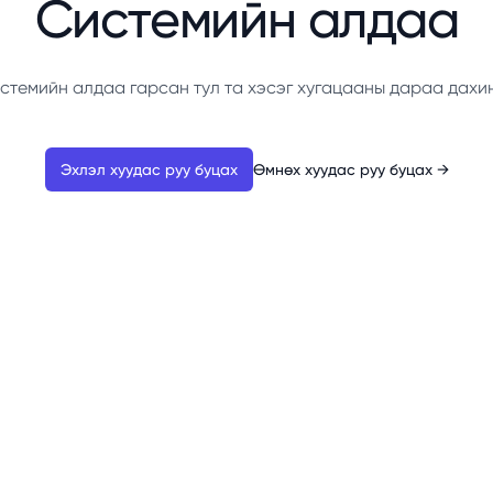
Системийн алдаа
стемийн алдаа гарсан тул та хэсэг хугацааны дараа дахи
Эхлэл хуудас руу буцах
Өмнөх хуудас руу буцах
→