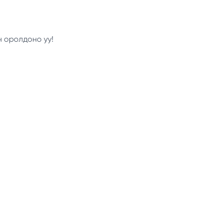
н оролдоно уу!