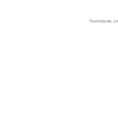
Уучлаарай, си