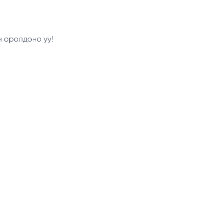
н оролдоно уу!