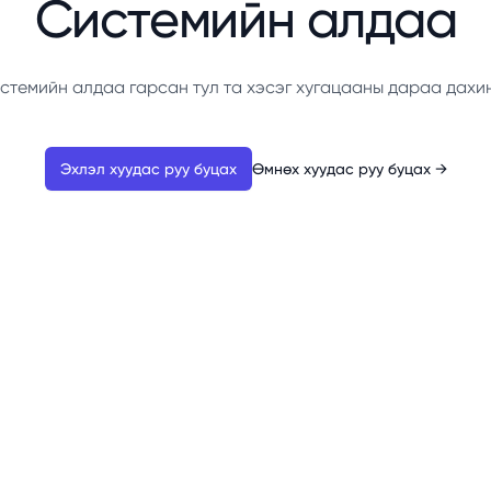
Системийн алдаа
стемийн алдаа гарсан тул та хэсэг хугацааны дараа дахи
Эхлэл хуудас руу буцах
Өмнөх хуудас руу буцах
→