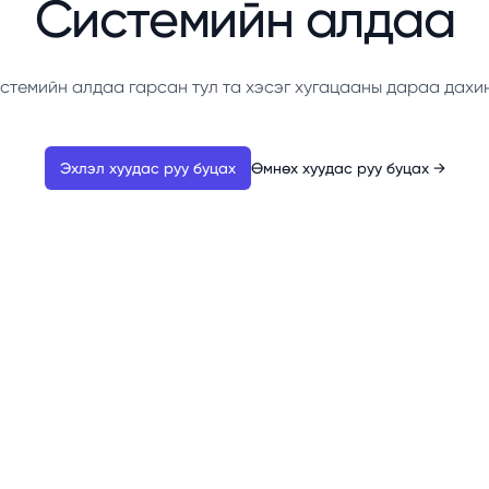
Системийн алдаа
стемийн алдаа гарсан тул та хэсэг хугацааны дараа дахи
Эхлэл хуудас руу буцах
Өмнөх хуудас руу буцах
→