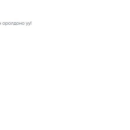
н оролдоно уу!