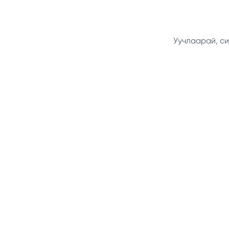
Уучлаарай, си