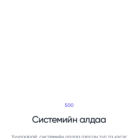
500
Системийн алдаа
Уучлаарай, системийн алдаа гарсан тул та хэсэг