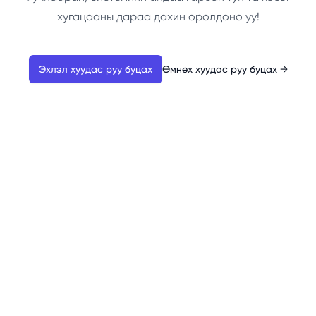
хугацааны дараа дахин оролдоно уу!
Эхлэл хуудас руу буцах
Өмнөх хуудас руу буцах
→