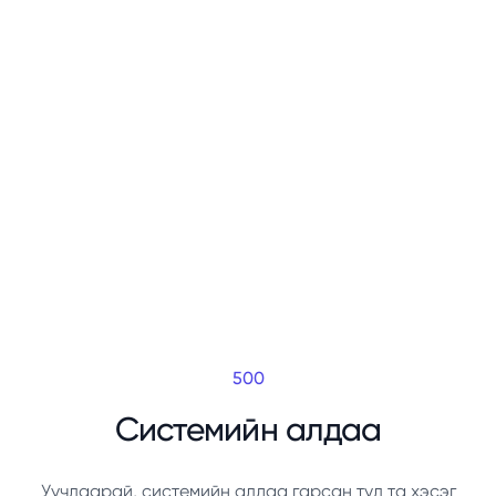
500
Системийн алдаа
Уучлаарай, системийн алдаа гарсан тул та хэсэг