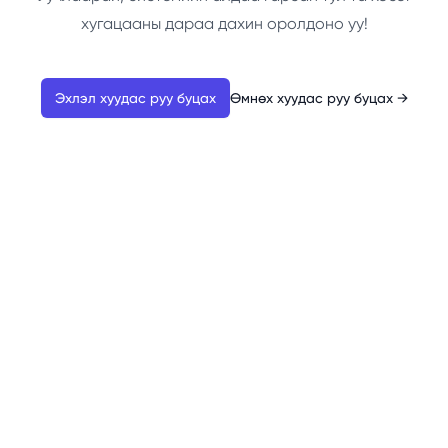
хугацааны дараа дахин оролдоно уу!
Эхлэл хуудас руу буцах
Өмнөх хуудас руу буцах
→