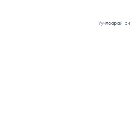
Уучлаарай, си