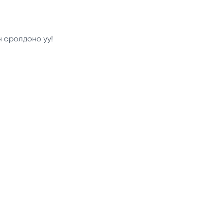
н оролдоно уу!