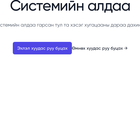
Системийн алдаа
стемийн алдаа гарсан тул та хэсэг хугацааны дараа дахи
Эхлэл хуудас руу буцах
Өмнөх хуудас руу буцах
→