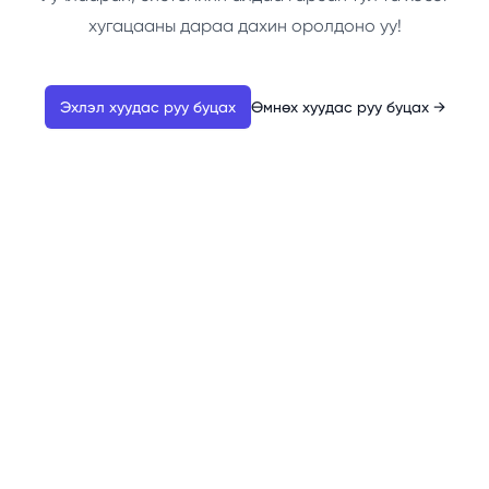
хугацааны дараа дахин оролдоно уу!
Эхлэл хуудас руу буцах
Өмнөх хуудас руу буцах
→