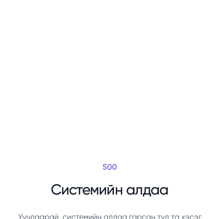
500
Системийн алдаа
Уучлаарай, системийн алдаа гарсан тул та хэсэг