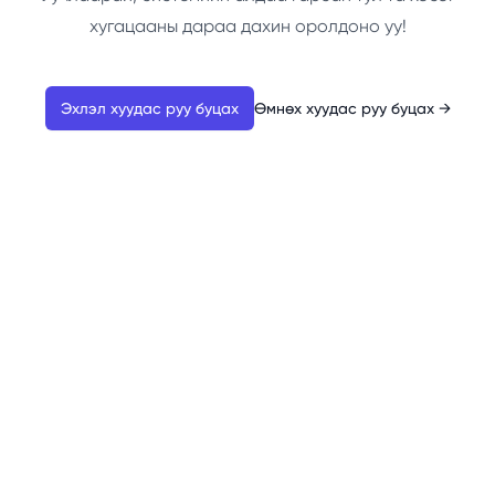
хугацааны дараа дахин оролдоно уу!
Эхлэл хуудас руу буцах
Өмнөх хуудас руу буцах
→