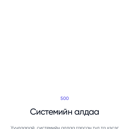
500
Системийн алдаа
Уучлаарай, системийн алдаа гарсан тул та хэсэг