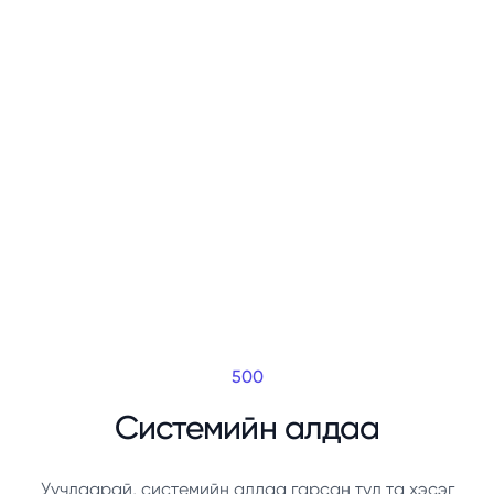
500
Системийн алдаа
Уучлаарай, системийн алдаа гарсан тул та хэсэг