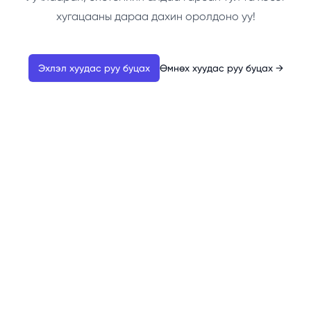
хугацааны дараа дахин оролдоно уу!
Эхлэл хуудас руу буцах
Өмнөх хуудас руу буцах
→