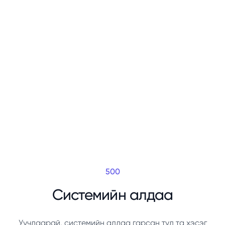
500
Системийн алдаа
Уучлаарай, системийн алдаа гарсан тул та хэсэг