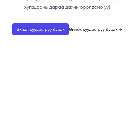
хугацааны дараа дахин оролдоно уу!
Эхлэл хуудас руу буцах
Өмнөх хуудас руу буцах
→