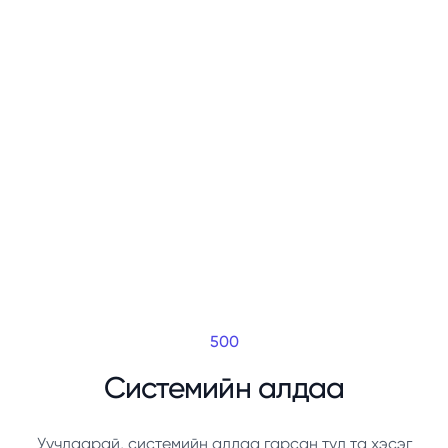
500
Системийн алдаа
Уучлаарай, системийн алдаа гарсан тул та хэсэг