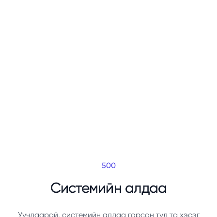
500
Системийн алдаа
Уучлаарай, системийн алдаа гарсан тул та хэсэг