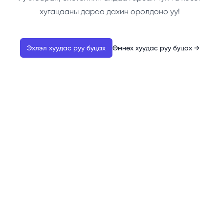
хугацааны дараа дахин оролдоно уу!
Эхлэл хуудас руу буцах
Өмнөх хуудас руу буцах
→