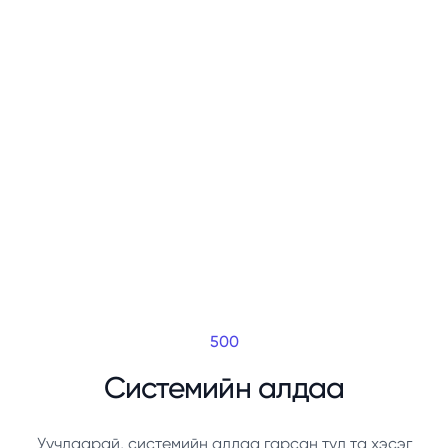
500
Системийн алдаа
Уучлаарай, системийн алдаа гарсан тул та хэсэг