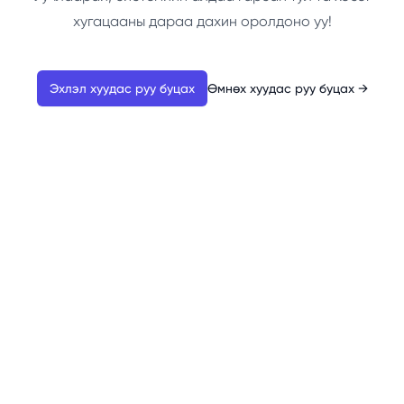
хугацааны дараа дахин оролдоно уу!
Эхлэл хуудас руу буцах
Өмнөх хуудас руу буцах
→