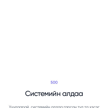
500
Системийн алдаа
Уучлаарай, системийн алдаа гарсан тул та хэсэг