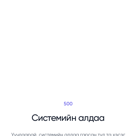
500
Системийн алдаа
Уучлаарай, системийн алдаа гарсан тул та хэсэг