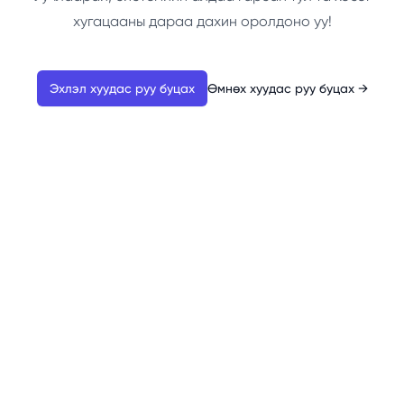
хугацааны дараа дахин оролдоно уу!
Эхлэл хуудас руу буцах
Өмнөх хуудас руу буцах
→