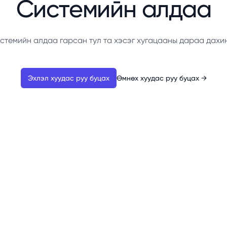
Системийн алдаа
стемийн алдаа гарсан тул та хэсэг хугацааны дараа дахи
Эхлэл хуудас руу буцах
Өмнөх хуудас руу буцах
→