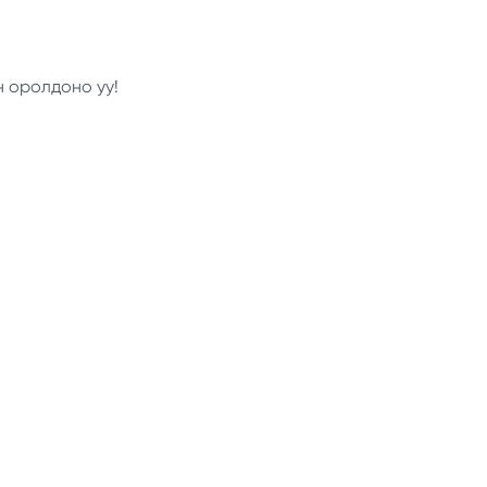
н оролдоно уу!