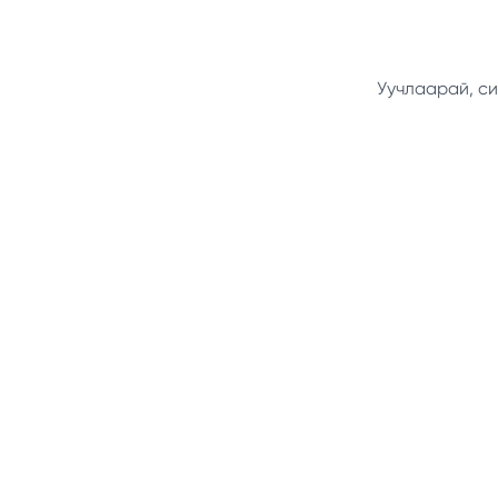
Уучлаарай, си