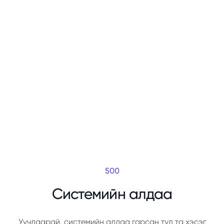
500
Системийн алдаа
Уучлаарай, системийн алдаа гарсан тул та хэсэг