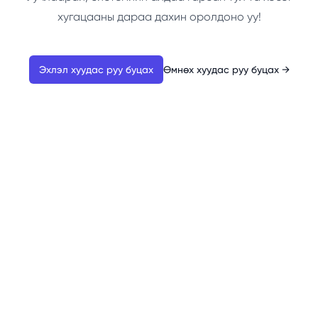
хугацааны дараа дахин оролдоно уу!
Эхлэл хуудас руу буцах
Өмнөх хуудас руу буцах
→